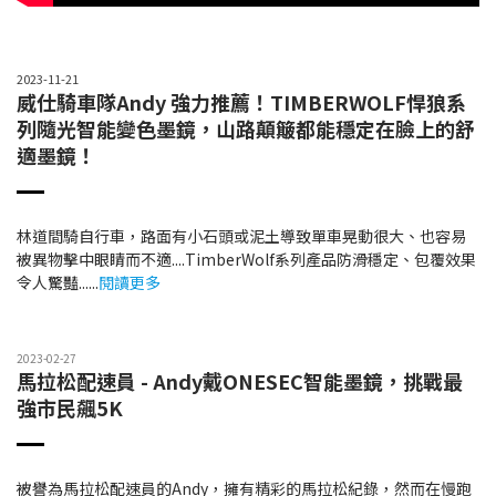
2023-11-21
威仕騎車隊Andy 強力推薦！TIMBERWOLF悍狼系
列隨光智能變色墨鏡，山路顛簸都能穩定在臉上的舒
適墨鏡！
林道間騎自行車，路面有小石頭或泥土導致單車晃動很大、也容易
被異物擊中眼睛而不適....TimberWolf系列產品防滑穩定、包覆效果
令人驚豔......
閱讀更多
2023-02-27
馬拉松配速員 - Andy戴ONESEC智能墨鏡，挑戰最
強市民飆5K
被譽為馬拉松配速員的Andy，擁有精彩的馬拉松紀錄，然而在慢跑