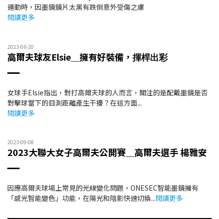
運動時，因墨鏡鏡片太黑有跌倒意外受傷之慮
閱讀更多
2023-06-20
高爾夫球友Elsie＿擁有好裝備，
揮桿出彩
女球手Elsie指出，對打高爾夫球的人而言，關注的是配戴墨鏡是否
對擊球當下的目測距離產生干擾？在這方面
...
閱讀更多
2023-09-08
2023大聯大女子高爾夫公開賽＿高爾夫選手 楊雅安
因應高爾夫球場上常見的光線變化問題，ONESEC智能墨鏡擁有
「感光智能變色」功能，在陽光和陰影快速切換...
閱讀更多