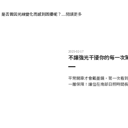
，是否曾因光線變化而感到困擾呢？
.....
閱讀更多
2025-02-17
不讓強光干擾你的每一次
平常開車才會戴墨鏡，第一次看到
一層保障！讓住在南部日照時間