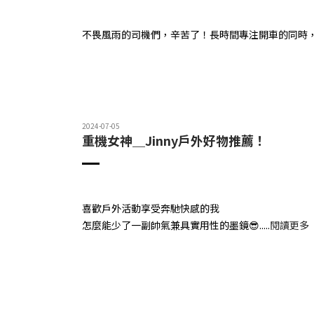
不畏風雨的司機們，辛苦了！長時間專注開車的同時
2024-07-05
重機女神＿Jinny戶外好物推薦！
喜歡戶外活動享受奔馳快感的我
怎麼能少了一副帥氣兼具實用性的墨鏡😎
.....
閱讀更多