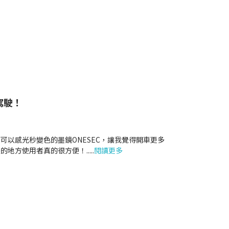
駕駛！
可以感光秒變色的墨鏡ONESEC，讓我覺得開車更多
長的地方使用者真的很方便！
.....
閱讀更多