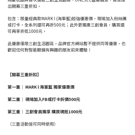
出開幕三重折扣，
包含：限量經典款MARK I (海軍藍)超強優惠價，現場加入粉絲團
或打卡，全系列還可再折500元；此外更獨惠三創會員，購買還
可再享折抵1000元，
此優惠僅限三創生活園區，品牌官方網站暫不提供同等優惠，也
歡迎任何對智能眼鏡有興趣的朋友前來體驗！
【開幕三重折扣】
第一重｜
MARK l
海軍藍
獨家優惠價
第二重｜
現場加入
FB
或打卡折價
500
元
第三重｜
三創會員獨享
購買現抵
1000
元
（三重活動皆可同時使用）