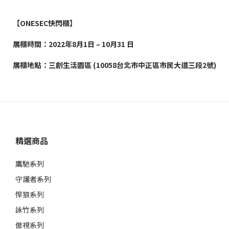
【ONESEC快閃櫃】
展櫃時間：
2022
年
8
月1
日
– 10
月
31
日
展櫃地點：三創生活園區
(10058
台北市中正區市民大道三段
2
號
)
精選商品
鷹馳系列
守護者系列
悍狼系列
詠竹系列
傲視系列