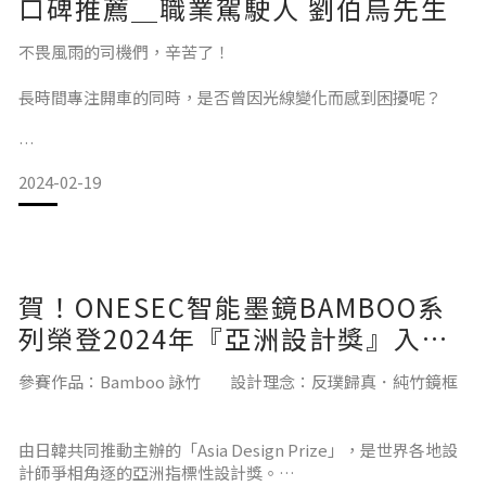
口碑推薦＿職業駕駛人 劉伯烏先生
老人家騎車時帽子和墨鏡缺ㄧ不可！
不畏風雨的司機們，辛苦了！
帽子是下車後遮蓋，變型雜亂的頭髮，
墨鏡則是保護眼睛，減少紫外線傷害，
長時間專注開車的同時，是否曾因光線變化而感到困擾呢？
降低白內障發生，當然對整體造型也有加分效果！
ONESEC智能墨鏡為您提供更安心的駕駛體驗。
2024-02-19
賀！ONESEC智能墨鏡BAMBOO系
會注意到新創品牌 #ONESECeyewear
今天特別邀請司機界傳奇人物劉伯烏先生，親自為大家實測
ONESEC智能墨鏡。
列榮登2024年『亞洲設計獎』入
除了設計有型外，
圍！
參賽作品：Bamboo 詠竹 設計理念：反璞歸真．純竹鏡框
可隨光線變色的鏡片，才是更吸引我的地方！
擁有長達9年資歷職業駕駛教授的劉先生，深知職業駕駛在開車
有時騎遠程，到黃昏時段天色變暗
時可能遇到的各種困擾。劉先生提到，在開車途中經常遇到光
由日韓共同推動主辦的「Asia Design Prize」，是世界各地設
墨鏡只能換上白色護目鏡..
線變化很大的情況，有時候轉過一個彎，馬上就被光刺得眼睛
計師爭相角逐的亞洲指標性設計獎。
有了變色鏡片真的
睜不開，許多駕駛喜歡在車上放墨鏡，很多都是靠紫外線變色