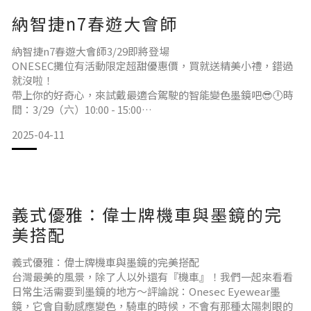
現場氣氛熱鬧、車主熱情滿點，而最吸睛的攤位就是——
納智捷n7春遊大會師
✨ONESEC變色墨鏡試戴區！超多人現場試戴我們的秒變色墨
納智捷n7春遊大會師3/29即將登場
ONESEC攤位有活動限定超甜優惠價，買就送精美小禮，錯過
就沒啦！
帶上你的好奇心，來試戴最適合駕駛的智能變色墨鏡吧😎🕛時
間：3/29（六）10:00 - 15:00
📍地點：嘉義故宮南院
2025-04-11
嘉義縣太保市故宮大道888號
🕶️攤位位置: 面對主舞台左側廠商攤位區 這次活動不僅集結了
來自各地的n7車主，現場更是熱鬧非凡～
其中最吸睛的，非ONESEC攤位莫屬！😎
超多人現場戴上超有型的墨鏡，不只潮度爆表，更直接變身春
義式優雅：偉士牌機車與墨鏡的完
日系時尚代表！📸 大家在鏡頭前自在又帥氣，讓我
美搭配
義式優雅：偉士牌機車與墨鏡的完美搭配
台灣最美的風景，除了人以外還有『機車』！我們一起來看看
日常生活需要到墨鏡的地方～評論說：Onesec Eyewear墨
鏡，它會自動感應變色，騎車的時候，不會有那種太陽刺眼的