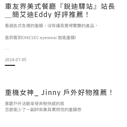
車友界美式餐廳『銳迪驛站』站長
墨鏡對我們來說，在任何風格都是非常
＿簡艾迪Eddy 好評推薦！
看過各式各樣的墨鏡，沒有讓我覺得驚艷的產品，
直到看到ONESEC eyewear 智能墨鏡!
2024-07-05
ONESEC 的防風墨鏡是我目前用過最舒適且最具防風效果的！
幫助我看清前方的道路和交通標誌
重機女神_ Jinny 戶外好物推薦！
有效地減少了來自水面和道路的眩光
喜歡戶外活動享受奔馳快感的我
減少了因為眩光引起的視覺疲勞！
怎麼能少了一副帥氣兼具實用性的墨鏡😎