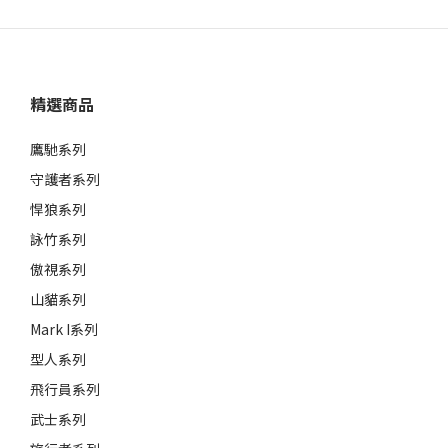
這裡不僅是一個購物空間，更是多種風格的延伸，為騎士們打
造出一個屬於他們自己的時尚造型！
從裝潢、商品選擇，陳老闆都用心經營，讓整個店充滿了對重
精選商品
機的熱情與獨特性。
鷹馳系列
如果你也是熱愛騎重機的夥伴，絕對能夠感受到他的用心。
守護者系列
悍狼系列
詠竹系列
傲視系列
ONESEC智能墨鏡能夠進駐奇
山貓系列
Mark I系列
型人系列
飛行員系列
武士系列