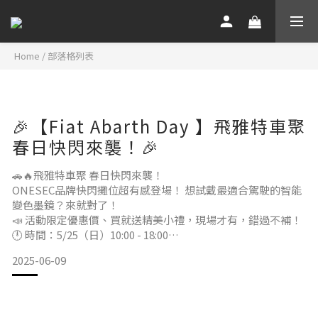
Home
/
部落格列表
🎉【Fiat Abarth Day 】飛雅特車聚
春日快閃來襲！🎉
🚗🔥飛雅特車聚 春日快閃來襲！
ONESEC品牌快閃攤位超有感登場！ 想試戴最適合駕駛的智能
變色墨鏡？來就對了！
📣 活動限定優惠價、買就送精美小禮，現場才有，錯過不補！
🕛 時間：5/25（日）10:00 - 18:00
📍 地點：台中森渼原
2025-06-09
地址：438台中市外埔區二崁路700號
🕶️ 攤位位置：主舞台左側・ONESEC攤位別錯過！
這場飛雅特車主大集合，不只車帥人更帥！