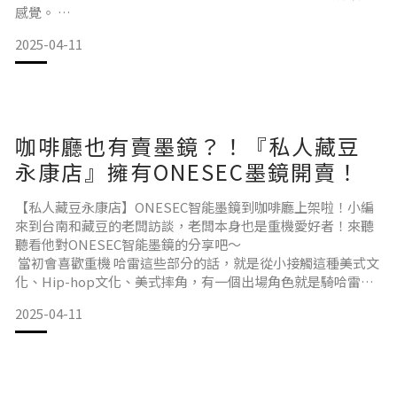
感覺。
如果太陽沒有很大的話，它不會變色，你可以一副眼鏡戴著
2025-04-11
它，不用再拿下來不管是騎速克達也好，還是重機也好，我一
定會戴上Onesec Eyewear的墨鏡騎車保護眼睛，還是說太陽
很大，面對路況的時候，Onesec Eyewear的變色墨鏡可以有
更好的視野。
咖啡廳也有賣墨鏡？！『私人藏豆
永康店』擁有ONESEC墨鏡開賣！
【私人藏豆永康店】ONESEC智能墨鏡到咖啡廳上架啦！小編
來到台南和藏豆的老闆訪談，老闆本身也是重機愛好者！來聽
聽看他對ONESEC智能墨鏡的分享吧～
當初會喜歡重機 哈雷這些部分的話，就是從小接觸這種美式文
化、Hip-hop文化、美式摔角，有一個出場角色就是騎哈雷出
場，哇！真的就打在你那個心裡面！從小就決定長大一定要騎
2025-04-11
哈雷！
當初會想結合咖啡及重機部品的原因是這些都是我喜歡的部
分，當初是這樣子從咖啡到烘培，結合零件，一些改裝的部
分，大家有個聚集的地方！