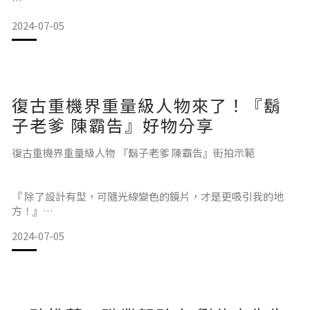
2024-07-05
它的造型復古又經典
佩戴起來也很輕便不會讓鼻樑感到壓力
最近在尋覓適合自己的墨鏡
總的來說，
剛好收到 @oneseceyewear_tw 的邀請
非常適合有在騎車的朋友們使用！
除了有好幾款時尚風格的墨鏡外
最吸引我的還是他「一秒變色」的功能😆
復古重機界重量級人物來了！『鬍
可迅速適應光線
開車進入隧道時透過鏡片變色
子老爹 陳霸告』好物分享
讓你可以維持清晰視線
酷的是 它還不需要充電🪫
復古重機界重量級人物 『鬍子老爹 陳霸告』街拍示範
『 銳迪驛站 x ONESEC 』好物分享影片：
這款太陽眼鏡 採用低功率
不需充電可不間斷使用30000小時👀
有了它 開車騎車太陽再大也不怕😆
『 除了設計有型，可隨光線變色的鏡片，才是更吸引我的地
方！』
2024-07-05
謝謝 oneseceyewear 給了我很棒的戶外體驗😌💕