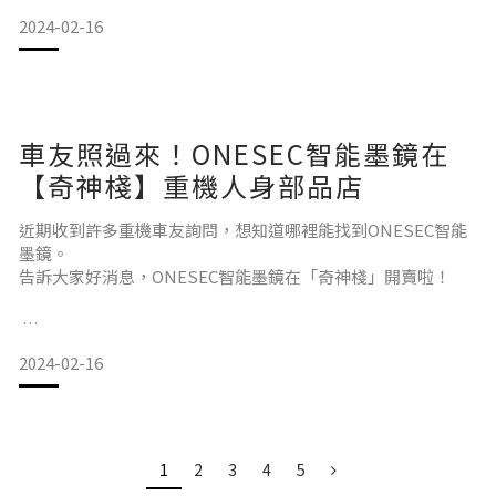
的墨鏡，在不需要墨鏡環境的情況時，一般變色墨鏡
2024-02-16
成立的初衷在挖掘優秀的亞洲設計師作品，讓世界體驗亞洲美
學及文化。
車友照過來！ONESEC智能墨鏡在
近日2024年度的亞洲設計獎Asia Design Prize結果揭曉，在超
過2,000件的報名作品中，最終僅有
【奇神棧】重機人身部品店
約一成的作品在激烈競爭中脫穎而出，這次ONESEC
近期收到許多重機車友詢問，想知道哪裡能找到ONESEC智能
EYEWEAR的詠竹系列得到眾多評審的讚賞！
墨鏡。
告訴大家好消息，ONESEC智能墨鏡在「奇神棧」開賣啦！
純竹手工製作 輕量化
2024-02-16
進入這家騎士人身部品店，彷彿踏上了一場風格的探險，每一
1
2
3
4
5
個角落都散發著濃厚的美式騎士文化氛圍。