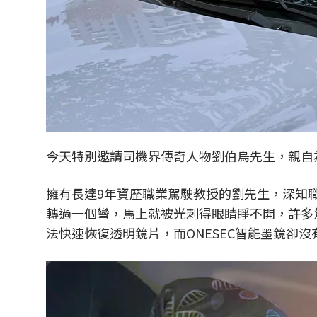
今天特別邀請司機界傳奇人物劉伯烏先生，親自為
擁有長達9年資歷職業駕駛教授的劉先生，深知
轉過一個彎，馬上就被光刺得眼睛睜不開，許多
法快速恢復透明鏡片，而ONESEC智能墨鏡卻