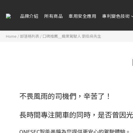
品牌介紹
所有商品
車用安全應用
專利變色技術
Home
/
部落格列表
/
口碑推薦＿職業駕駛人 劉伯烏先生
不畏風雨的司機們，辛苦了！
長時間專注開車的同時，是否曾因
ONESEC智能墨鏡為您提供更安心的駕駛體驗。