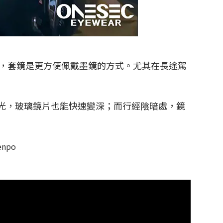
，套鏡是更方便佩戴墨鏡的方式。
尤其在長途駕
強光，玻璃鏡片也能快速變深；而行經陰暗處，鏡
enpo