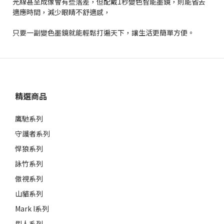
光線甚至成像會有些落差，但配戴1秒變色智能墨鏡，則能省去
適應時間，減少眼睛不舒適感，
只要一副變色墨鏡就能輕鬆打遍天下，讓生活更簡單方便。
精選商品
鷹馳系列
守護者系列
悍狼系列
詠竹系列
傲視系列
山貓系列
Mark I系列
型人系列