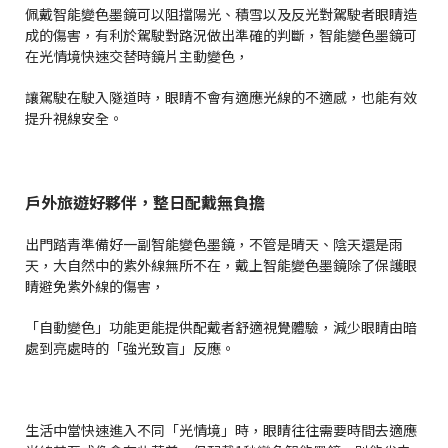
佩戴智能變色墨鏡可以阻擋陽光、積雪以及反光對駕駛者眼睛造
成的傷害，有利於駕駛對路況做出準確的判斷，智能變色墨鏡可
在光情境快速交替時鏡片主動變色，
讓駕駛在駛入隧道時，眼睛不會有適應光線的不適感，也能有效
提升視線安全。
戶外旅遊好夥伴，整日配戴無負擔
出門踏青準備好一副智能變色墨鏡，不管是晴天、陰天還是雨
天，大自然中的紫外線無所不在，戴上智能變色墨鏡除了保護眼
睛避免紫外線的傷害，
「自動變色」功能更能提供配戴者舒適視覺體驗，減少眼睛由暗
處到亮處時的「強光致盲」反應。
生活中當快速進入不同「光情境」時，眼睛往往需要時間去適應