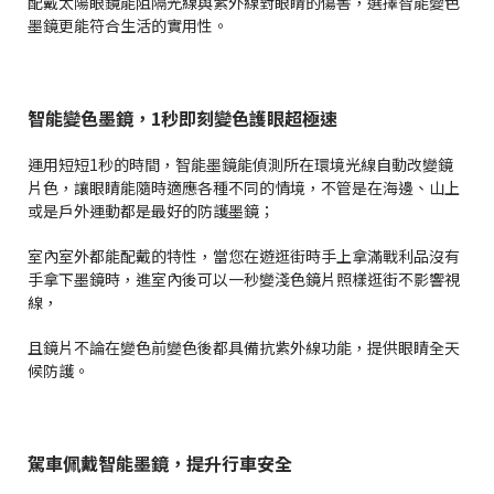
配戴太陽眼鏡能阻隔光線與紫外線對眼睛的傷害，選擇智能變色
墨鏡更能符合生活的實用性。
智能變色墨鏡，1秒即刻變色護眼超極速
運用短短1秒的時間，智能墨鏡能偵測所在環境光線自動改變鏡
片色，讓眼睛能隨時適應各種不同的情境，不管是在海邊、山上
或是戶外運動都是最好的防護墨鏡；
室內室外都能配戴的特性，當您在遊逛街時手上拿滿戰利品沒有
手拿下墨鏡時，進室內後可以一秒變淺色鏡片照樣逛街不影響視
線，
且鏡片不論在變色前變色後都具備抗紫外線功能，提供眼睛全天
候防護。
駕車佩戴智能墨鏡，提升行車安全