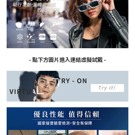
- 點下方圖片進入連結虛擬試戴 -