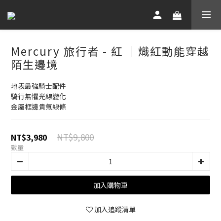
Mercury 旅行者 - 紅 ｜熾紅動能穿越
陌生邊境
地表最強騎士配件
騎行無懼光線變化
金屬框邊貴氣線條
NT$9,800
NT$3,980
數量
加入購物車
加入追蹤清單