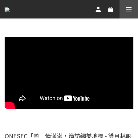
ONESEC「熱」情滿滿，造訪網美地標 - 雙目林眼