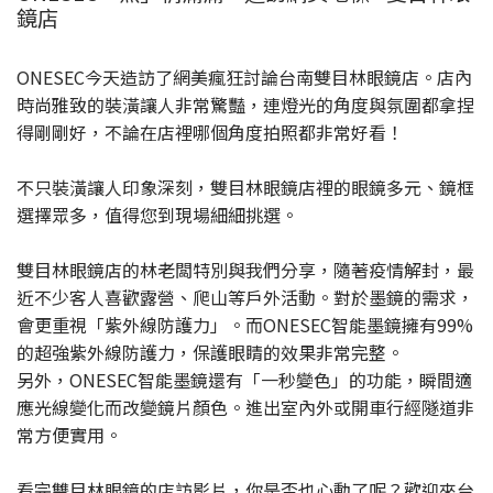
鏡店
ONESEC今天造訪了網美瘋狂討論台南雙目林眼鏡店。店內
時尚雅致的裝潢讓人非常驚豔，連燈光的角度與氛圍都拿捏
得剛剛好，不論在店裡哪個角度拍照都非常好看！
不只裝潢讓人印象深刻，雙目林眼鏡店裡的眼鏡多元、鏡框
選擇眾多，值得您到現場細細挑選。
雙目林眼鏡店的林老闆特別與我們分享，隨著疫情解封，最
近不少客人喜歡露營、爬山等戶外活動。對於墨鏡的需求，
會更重視「紫外線防護力」。而ONESEC智能墨鏡擁有99%
的超強紫外線防護力，保護眼睛的效果非常完整。
另外，ONESEC智能墨鏡還有「一秒變色」的功能，瞬間適
應光線變化而改變鏡片顏色。進出室內外或開車行經隧道非
常方便實用。
看完雙目林眼鏡的店訪影片，你是否也心動了呢？歡迎來台