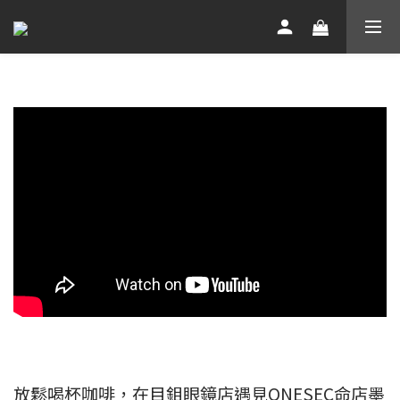
放鬆喝杯咖啡，在目鉬眼鏡店遇見ONESEC命店墨