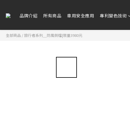
品牌介紹
所有商品
車用安全應用
專利變色技術
全部商品
/
旅行者系列＿防風側檔|限量3980元