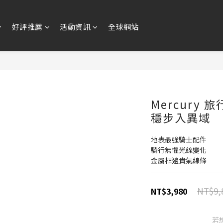
好評推薦
活動資訊
全球網站
Mercury 
穩步入異域
地表最強騎士配件
騎行無懼光線變化
金屬框邊貴氣線條
NT$9,
NT$3,980
若