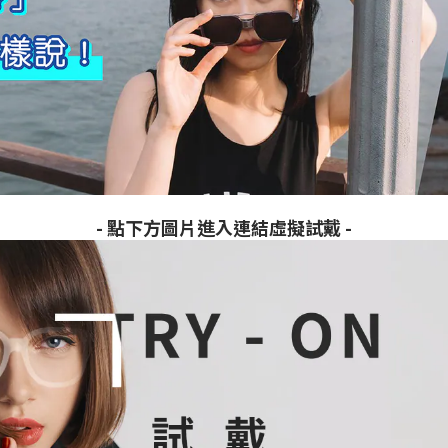
- 點下方圖片進入連結虛擬試戴 -