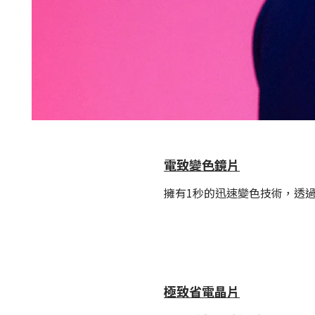
電致變色鏡片
擁有1秒的迅速變色技術，透過
極致省電晶片