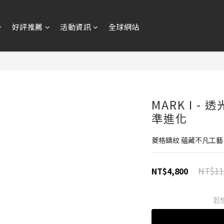
好評推薦
活動資訊
全球網站
MARK I -
準進化
菱格鑄紋 蘊藏不凡工藝
NT$11
NT$4,800
若