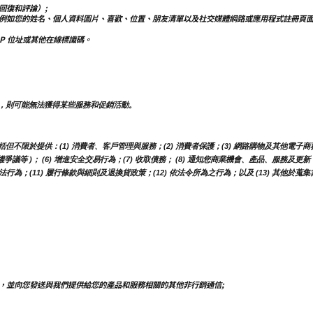
回復和評論）;
例如您的姓名、個人資料圖片、喜歡、位置、朋友清單以及社交媒體網路或應用程式註冊頁
IP 位址或其他在線標識碼。
，則可能無法獲得某些服務和促銷活動。
於提供：(1) 消費者、客戶管理與服務；(2) 消費者保護；(3) 網路購物及其他電子商務服
權爭議等 )； (6) 增進安全交易行為；(7) 收取債務； (8) 通知您商業機會、產品、服務
行為；(11) 履行條款與細則及退換貨政策；(12) 依法令所為之行為；以及 (13) 其他於
，並向您發送與我們提供給您的產品和服務相關的其他非行銷通信;