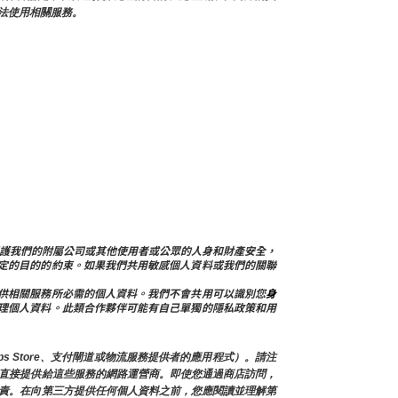
法使用相關服務。
戶問題，保護我們的附屬公司或其他使用者或公眾的人身和財產安全，
定的目的的約束。如果我們共用敏感個人資料或我們的關聯
供相關服務所必需的個人資料。我們不會共用可以識別您
身
理個人資料。此類合作夥伴可能有自己單獨的隱私政策和用
s Store、支付閘道或物流服務提供者的應用程式）。請注
直接提供給這些服務的網路運營商。即使您通過商店訪問，
責。在向第三方提供任何個人資料之前，您應閱讀並理解第