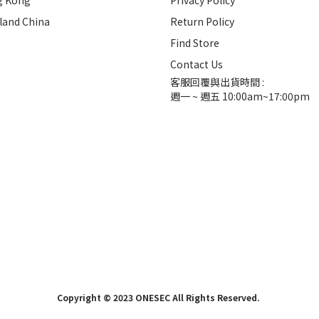
g Kong
Privacy Policy
land China
Return Policy
Find Store
Contact Us
客服回覆與出貨時間 :
週一 ~ 週五 10:00am~17:00pm
Copyright © 2023 ONESEC All Rights Reserved.