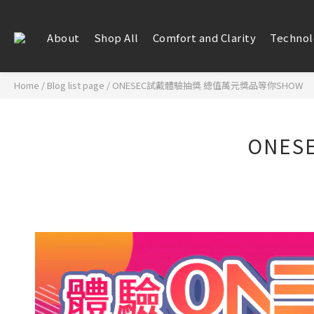
About
Shop All
Comfort and Clarity
Technol
Home
/
Blog list page
/
ONESEC試戴體驗抽獎 總值萬元獎品等你SHOW
ONE