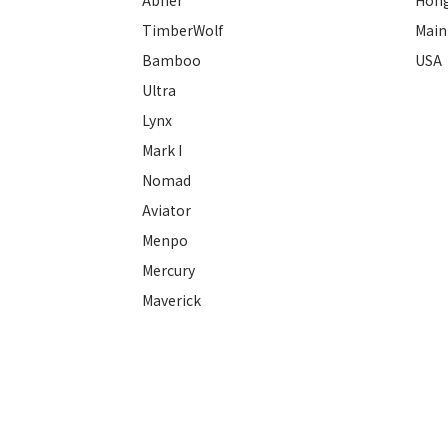
Abner
Hon
TimberWolf
Main
Bamboo
USA
Ultra
Lynx
Mark I
Nomad
Aviator
Menpo
Mercury
Maverick