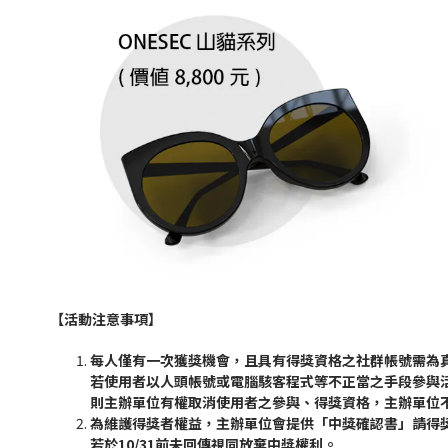
【活動注意事項】
每人僅有一次獲獎機會，且具有得獎資格之社群帳號需為
若使用者以人頭帳號或電腦駭客程式等不正當之手段參與
則主辦單位有權取消使用者之參與、得獎資格，主辦單位
為維護得獎者權益，主辦單位會提供「中獎確認書」請得
若於10/31前未回傳視同放棄中獎權利。