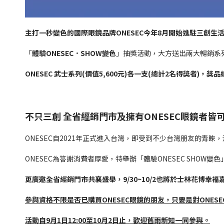
主打一秒變色的國際眼鏡品牌ONESEC今年8月開始進駐三創生
「
體驗ONESEC．SHOW變色
」抽獎活動，大方送出兩大暢銷系
ONESEC 武士系列(價值5,600元)各一支(總計2名得獎者)，
不只三創 全省經銷門市及擁有ONESEC眼鏡者皆
ONESEC自2021年正式進入台灣，即受到不少台灣朋友的青
ONESEC為答謝消費者厚愛，特舉辦「體驗ONESEC SHOW
更廣邀全省經銷門市共襄盛舉，9/30~10/2也將於士林花博幸
參與資格不限是否已購買ONESEC眼鏡的朋友，只要是對ONES
活動自9月1日12:00至10
月2日止，歡迎舊雨新知一同參與。