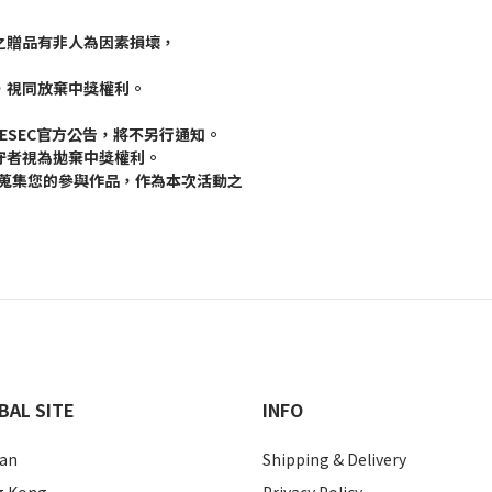
之贈品有非人為因素損壞，
，視同放棄中獎權利。
ESEC官方公告，將不另行通知。
守者視為拋棄中獎權利。
位蒐集您的參與作品，作為本次活動之
BAL SITE
INFO
an
Shipping & Delivery