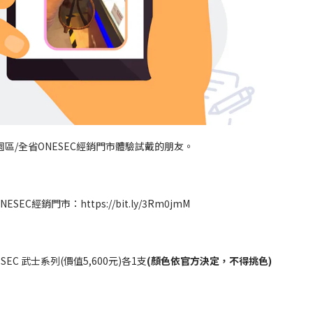
園區/
全省ONESEC經銷門市
體驗試戴的朋友。
NESEC經銷門市：
https://bit.ly/3Rm0jmM
ESEC 武士系列(價值5,600元)
各1支
(顏色依官方決定，不得挑色)