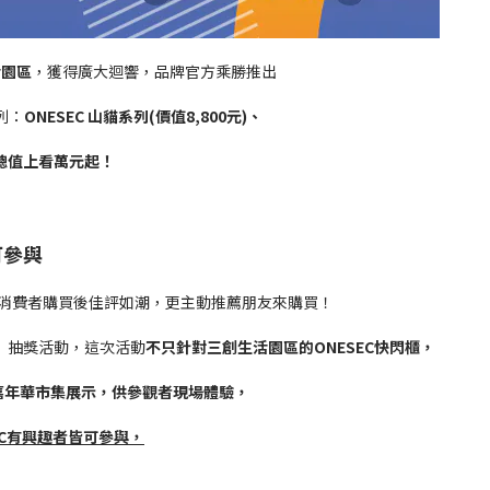
活園區
，獲得廣大迴響，品牌官方乘勝推出
列：
ONESEC 山貓系列(價值8,800元)、
獎品總值上看萬元起！
可參與
睞，消費者購買後佳評如潮，更主動推薦朋友來購買！
變色」抽獎活動，這次活動
不只針對三創生活園區的ONESEC快閃櫃，
福嘉年華市集展示，供參觀者現場體驗，
EC有興趣者皆可參與，