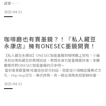
感覺。
如果太陽沒有很大的話，它不會變色，你可以一副眼鏡戴著
2025-04-11
它，不用再拿下來不管是騎速克達也好，還是重機也好，我一
定會戴上Onesec Eyewear的墨鏡騎車保護眼睛，還是說太陽
很大，面對路況的時候，Onesec Eyewear的變色墨鏡可以有
更好的視野。
咖啡廳也有賣墨鏡？！『私人藏豆
永康店』擁有ONESEC墨鏡開賣！
【私人藏豆永康店】ONESEC智能墨鏡到咖啡廳上架啦！小編
來到台南和藏豆的老闆訪談，老闆本身也是重機愛好者！來聽
聽看他對ONESEC智能墨鏡的分享吧～
當初會喜歡重機 哈雷這些部分的話，就是從小接觸這種美式文
化、Hip-hop文化、美式摔角，有一個出場角色就是騎哈雷出
場，哇！真的就打在你那個心裡面！從小就決定長大一定要騎
2025-04-11
哈雷！
當初會想結合咖啡及重機部品的原因是這些都是我喜歡的部
分，當初是這樣子從咖啡到烘培，結合零件，一些改裝的部
分，大家有個聚集的地方！