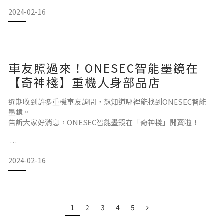
的墨鏡，在不需要墨鏡環境的情況時，一般變色墨鏡
2024-02-16
成立的初衷在挖掘優秀的亞洲設計師作品，讓世界體驗亞洲美
學及文化。
車友照過來！ONESEC智能墨鏡在
近日2024年度的亞洲設計獎Asia Design Prize結果揭曉，在超
過2,000件的報名作品中，最終僅有
【奇神棧】重機人身部品店
約一成的作品在激烈競爭中脫穎而出，這次ONESEC
近期收到許多重機車友詢問，想知道哪裡能找到ONESEC智能
EYEWEAR的詠竹系列得到眾多評審的讚賞！
墨鏡。
告訴大家好消息，ONESEC智能墨鏡在「奇神棧」開賣啦！
純竹手工製作 輕量化
2024-02-16
進入這家騎士人身部品店，彷彿踏上了一場風格的探險，每一
1
2
3
4
5
個角落都散發著濃厚的美式騎士文化氛圍。