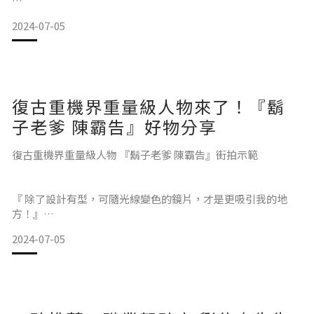
2024-07-05
它的造型復古又經典
佩戴起來也很輕便不會讓鼻樑感到壓力
最近在尋覓適合自己的墨鏡
總的來說，
剛好收到 @oneseceyewear_tw 的邀請
非常適合有在騎車的朋友們使用！
除了有好幾款時尚風格的墨鏡外
最吸引我的還是他「一秒變色」的功能😆
復古重機界重量級人物來了！『鬍
可迅速適應光線
開車進入隧道時透過鏡片變色
子老爹 陳霸告』好物分享
讓你可以維持清晰視線
酷的是 它還不需要充電🪫
復古重機界重量級人物 『鬍子老爹 陳霸告』街拍示範
『 銳迪驛站 x ONESEC 』好物分享影片：
這款太陽眼鏡 採用低功率
不需充電可不間斷使用30000小時👀
有了它 開車騎車太陽再大也不怕😆
『 除了設計有型，可隨光線變色的鏡片，才是更吸引我的地
方！』
2024-07-05
謝謝 oneseceyewear 給了我很棒的戶外體驗😌💕