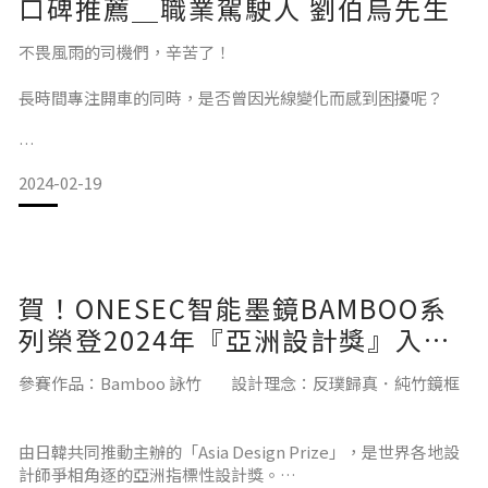
口碑推薦＿職業駕駛人 劉伯烏先生
老人家騎車時帽子和墨鏡缺ㄧ不可！
不畏風雨的司機們，辛苦了！
帽子是下車後遮蓋，變型雜亂的頭髮，
墨鏡則是保護眼睛，減少紫外線傷害，
長時間專注開車的同時，是否曾因光線變化而感到困擾呢？
降低白內障發生，當然對整體造型也有加分效果！
ONESEC智能墨鏡為您提供更安心的駕駛體驗。
2024-02-19
賀！ONESEC智能墨鏡BAMBOO系
會注意到新創品牌 #ONESECeyewear
今天特別邀請司機界傳奇人物劉伯烏先生，親自為大家實測
ONESEC智能墨鏡。
列榮登2024年『亞洲設計獎』入
除了設計有型外，
圍！
參賽作品：Bamboo 詠竹 設計理念：反璞歸真．純竹鏡框
可隨光線變色的鏡片，才是更吸引我的地方！
擁有長達9年資歷職業駕駛教授的劉先生，深知職業駕駛在開車
有時騎遠程，到黃昏時段天色變暗
時可能遇到的各種困擾。劉先生提到，在開車途中經常遇到光
由日韓共同推動主辦的「Asia Design Prize」，是世界各地設
墨鏡只能換上白色護目鏡..
線變化很大的情況，有時候轉過一個彎，馬上就被光刺得眼睛
計師爭相角逐的亞洲指標性設計獎。
有了變色鏡片真的
睜不開，許多駕駛喜歡在車上放墨鏡，很多都是靠紫外線變色