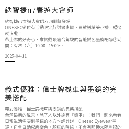
現場氣氛熱鬧、車主熱情滿點，而最吸睛的攤位就是——
納智捷n7春遊大會師
✨ONESEC變色墨鏡試戴區！超多人現場試戴我們的秒變色墨
納智捷n7春遊大會師3/29即將登場
ONESEC攤位有活動限定超甜優惠價，買就送精美小禮，錯過
就沒啦！
帶上你的好奇心，來試戴最適合駕駛的智能變色墨鏡吧😎🕛時
間：3/29（六）10:00 - 15:00
📍地點：嘉義故宮南院
2025-04-11
嘉義縣太保市故宮大道888號
🕶️攤位位置: 面對主舞台左側廠商攤位區 這次活動不僅集結了
來自各地的n7車主，現場更是熱鬧非凡～
其中最吸睛的，非ONESEC攤位莫屬！😎
超多人現場戴上超有型的墨鏡，不只潮度爆表，更直接變身春
義式優雅：偉士牌機車與墨鏡的完
日系時尚代表！📸 大家在鏡頭前自在又帥氣，讓我
美搭配
義式優雅：偉士牌機車與墨鏡的完美搭配
台灣最美的風景，除了人以外還有『機車』！我們一起來看看
日常生活需要到墨鏡的地方～評論說：Onesec Eyewear墨
鏡，它會自動感應變色，騎車的時候，不會有那種太陽刺眼的