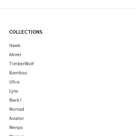
這裡不僅是一個購物空間，更是多種風格的延伸，為騎士們打
造出一個屬於他們自己的時尚造型！
從裝潢、商品選擇，陳老闆都用心經營，讓整個店充滿了對重
COLLECTIONS
機的熱情與獨特性。
Hawk
如果你也是熱愛騎重機的夥伴，絕對能夠感受到他的用心。
Abner
TimberWolf
Bamboo
Ultra
ONESEC智能墨鏡能夠進駐奇
Lynx
Mark I
Nomad
Aviator
Menpo