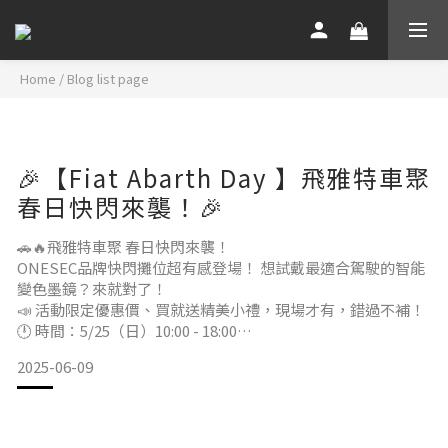
Home
/
Blog list page
🎉【Fiat Abarth Day 】飛雅特車聚
春日快閃來襲！🎉
🚗🔥飛雅特車聚 春日快閃來襲！
ONESEC品牌快閃攤位超有感登場！ 想試戴最適合駕駛的智能
變色墨鏡？來就對了！
📣 活動限定優惠價、買就送精美小禮，現場才有，錯過不補！
🕛 時間：5/25（日）10:00 - 18:00
📍 地點：台中森渼原
2025-06-09
地址：438台中市外埔區二崁路700號
🕶️ 攤位位置：主舞台左側・ONESEC攤位別錯過！
這場飛雅特車主大集合，不只車帥人更帥！