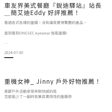
車友界美式餐廳『銳迪驛站』站長
墨鏡對我們來說，在任何風格都是非常
＿簡艾迪Eddy 好評推薦！
看過各式各樣的墨鏡，沒有讓我覺得驚艷的產品，
直到看到ONESEC eyewear 智能墨鏡!
2024-07-05
ONESEC 的防風墨鏡是我目前用過最舒適且最具防風效果的！
幫助我看清前方的道路和交通標誌
重機女神_ Jinny 戶外好物推薦！
有效地減少了來自水面和道路的眩光
喜歡戶外活動享受奔馳快感的我
減少了因為眩光引起的視覺疲勞！
怎麼能少了一副帥氣兼具實用性的墨鏡😎