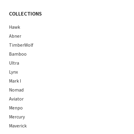
COLLECTIONS
Hawk
Abner
TimberWolf
Bamboo
Ultra
Lynx
Mark I
Nomad
Aviator
Menpo
Mercury
Maverick