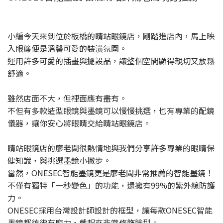
小編今天來到位於板橋的睛站眼鏡店，剛踏進店內，馬上映
入眼簾便是溫馨可愛的裝潢氛圍。
運用許多可愛的插畫與擺設品，讓整個空間顯得親切又放鬆
舒適。
雖然店面不大，但裡面應有盡有。
不但有多款造型眼鏡與墨鏡可以慢慢挑選，也有專業的配鏡
儀器，讓你安心將眼睛交給睛站眼鏡店。
睛站眼鏡店的廖老闆很熱情地與我們分享許多專業的眼睛保
健知識，與挑選墨鏡小撇步。
當然，ONESEC智能墨鏡更是廖老闆非常推薦的智能墨鏡！
不僅有獨特「一秒變色」的功能，還擁有99%的紫外線防護
力。
ONESEC採用台灣設計師設計的框型，讓每款ONESEC智能
墨鏡都彷彿有魔力，戴起來非常修飾臉型。