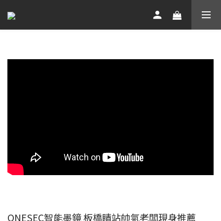
ONESEC智能墨鏡 板橋睛站帥氣老闆現身推薦