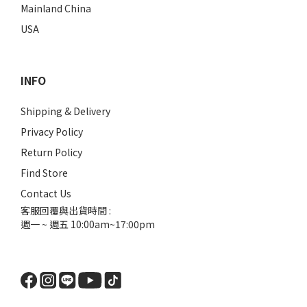
Mainland China
USA
INFO
Shipping & Delivery
Privacy Policy
Return Policy
Find Store
Contact Us
客服回覆與出貨時間 :
週一 ~ 週五 10:00am~17:00pm