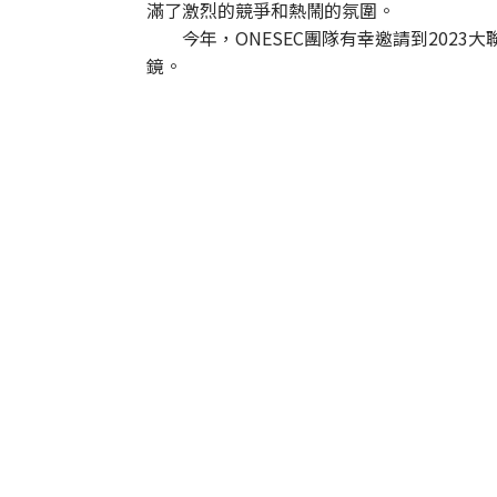
滿了激烈的競爭和熱鬧的氛圍。
今年，ONESEC團隊有幸邀請到2023大
鏡。