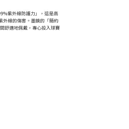
99%紫外線防護力」，這是高
紫外線的傷害。墨鏡的「簡約
時間舒適地佩戴，專心投入球賽