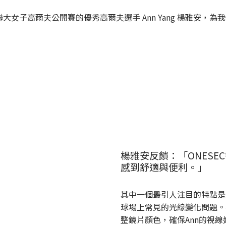
聯大女子高爾夫公開賽的優秀高爾夫選手 Ann Yang 楊雅安
楊雅安反饋：「ONES
感到舒適與便利。」
其中一個最引人注目的特點是
球場上常見的光線變化問題。
整鏡片顏色，確保Ann的視