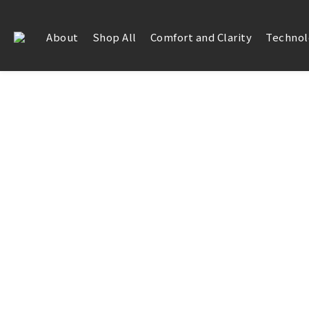
About
Shop All
Comfort and Clarity
Technol