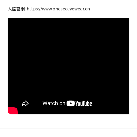
大陸官網: https://www.oneseceyewear.cn