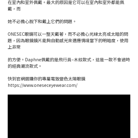
在室內和室外佩戴。最大的原因是它可以在室內和室外都能佩
戴，而
她不必擔心脫下和戴上它們的問題。
ONESEC眼鏡可以一整天戴著，而不必擔心光線太亮或太暗的問
題，因為眼鏡鏡片能夠自動感光來適應情境當下的明暗度，使用
上非常
的方便。Daphne佩戴的是飛行員–木紋款式，這是一款不會過時
的經典潮流款式。
快到官網選購你的專屬電致變色太陽眼鏡
https://www.oneseceyewear.com/