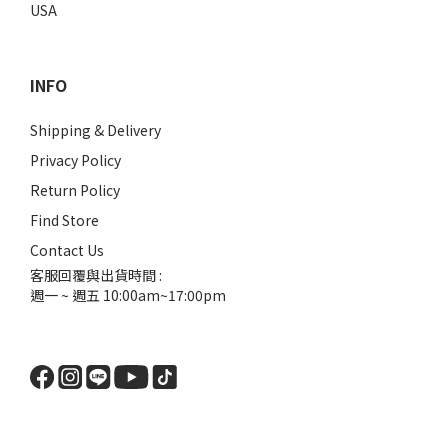
USA
INFO
Shipping & Delivery
Privacy Policy
Return Policy
Find Store
Contact Us
客服回覆與出貨時間 :
週一 ~ 週五 10:00am~17:00pm