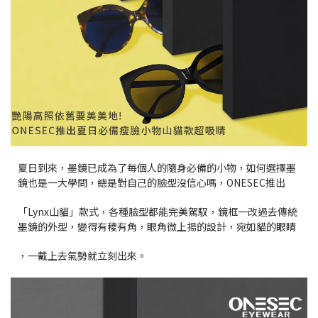
夏日到來，墨鏡已成為了每個人的隨身必備的小物，如何選擇墨
鏡也是一大學問，總是對自己的臉型沒信心嗎，ONESEC推出
「Lynx山貓」款式，各種臉型都能完美駕馭，鏡框一改過去傳統
墨鏡的外型，變得有稜有角，眼角微上揚的設計，宛如貓的眼睛
，一戴上去氣勢就立刻出來。