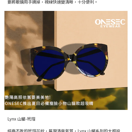
要將眼鏡用手摘掉，視線快速變清晰，十分便利。
Lynx 山貓-玳瑁
經典不敗的玳瑁花紋，展現清爽氣質，Lynx 山貓系列的大框設