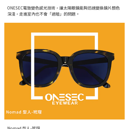
ONESEC電致變色感光技術，讓太陽眼鏡能夠迅速變換鏡片顏色
深淺，走進室內也不會「過暗」的問題。
Nomad 型人-玳瑁