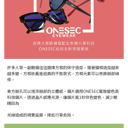
許多人第一副眼鏡往往選擇方框的保守造型，隨著鏡框造型越來
越多變，方框依舊是經典的不敗款式，方框元素可以修飾臉部線
條，
東方臉孔可以增添臉部的立體感，鏡片選用ONESEC電致變色高
科技鏡片，透過晶片感應光源，讓鏡片能1秒快色變色，減少眼
睛因為
光線造成的視覺延遲，降低行車危險。