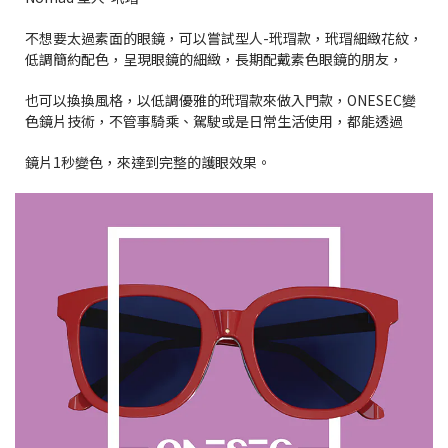
不想要太過素面的眼鏡，可以嘗試型人-玳瑁款，玳瑁細緻花紋，
低調簡約配色，呈現眼鏡的細緻，長期配戴素色眼鏡的朋友，
也可以換換風格，以低調優雅的玳瑁款來做入門款，ONESEC變
色鏡片技術，不管事騎乘、駕駛或是日常生活使用，都能透過
鏡片1秒變色，來達到完整的護眼效果。