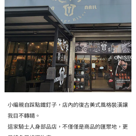
小編親自踩點鐵釘子，店內的復古美式風格裝潢讓
我目不轉睛。
這家騎士人身部品店，不僅僅是商品的匯聚地，更