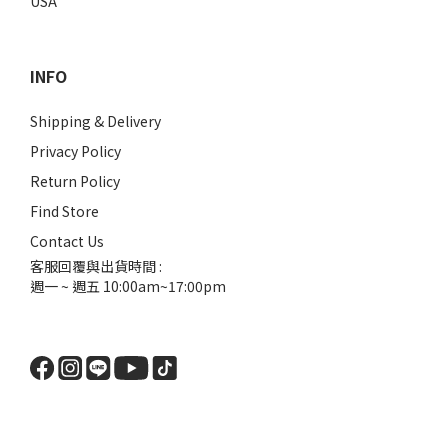
USA
INFO
Shipping & Delivery
Privacy Policy
Return Policy
Find Store
Contact Us
客服回覆與出貨時間 :
週一 ~ 週五 10:00am~17:00pm