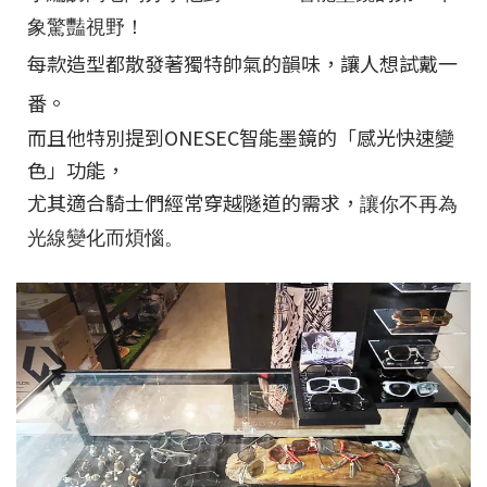
象驚豔視野！
每款造型都散發著獨特帥氣的韻味，讓人想試戴一
番。
而且他特別提到ONESEC智能墨鏡的「感光快速變
色」功能，
尤其適合騎士們經常穿越隧道的需求，
讓你不再為
光線變化而煩惱。